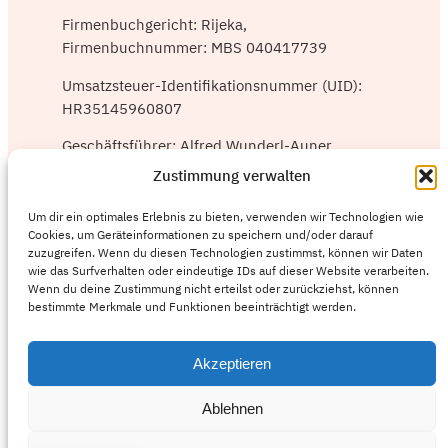
Firmenbuchgericht: Rijeka,
Firmenbuchnummer: MBS 040417739
Umsatzsteuer-Identifikationsnummer (UID):
HR35145960807
Geschäftsführer: Alfred Wunderl-Auner,
Roland Kropf
Zustimmung verwalten
Die Europäische Kommission stellt eine
Um dir ein optimales Erlebnis zu bieten, verwenden wir Technologien wie
Plattform zur Online-Streitbeilegung (OS)
Cookies, um Geräteinformationen zu speichern und/oder darauf
bereit, die Sie hier
zuzugreifen. Wenn du diesen Technologien zustimmst, können wir Daten
wie das Surfverhalten oder eindeutige IDs auf dieser Website verarbeiten.
finden
https://ec.europa.eu/consumers/odr/
.
Wenn du deine Zustimmung nicht erteilst oder zurückziehst, können
Zur Teilnahme an einem
bestimmte Merkmale und Funktionen beeinträchtigt werden.
Streitbeilegungsverfahren vor einer
Verbraucherschlichtungsstelle sind wir nicht
Akzeptieren
verpflichtet und nicht bereit.
Ablehnen